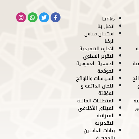
Links
اتصل بنا
استبيان قياس
الرضا
ة
الادارة التنفيذية
التقرير السنوي
ية
الجمعية العمومية
الحوكمة
ئح
السياسات واللوائح
اللجان الدائمة و
المؤقتة
ية
المتطلبات المالية
ي
الميثاق الأخلاقي
الميزانية
التقديرية
بيانات العاملين
بالجمعية