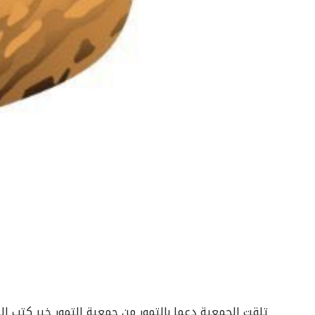
تلقت الجمعية دعما بالتمور من جمعية التمور خير كتب الل