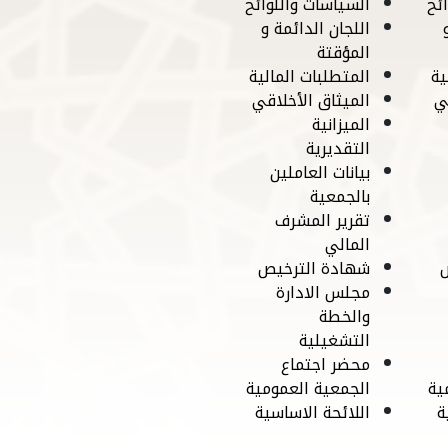
ئح
السياسات واللوائح
اللجان الدائمة و
المؤقتة
ية
المتطلبات المالية
ي
الميثاق الأخلاقي
الميزانية
التقديرية
بيانات العاملين
بالجمعية
تقرير المشرف
المالي
شهادة الترخيص
مجلس الادارة
والخطة
التشغيلية
محضر اجتماع
ية
الجمعية العمومية
ة
اللائحة الاساسية